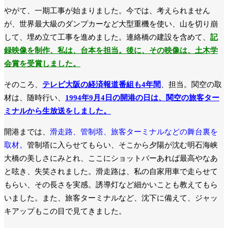
やがて、一期工事が始まりました。今では、考えられません
が、世界最大級のダンプカーなど大型重機を使い、山を切り崩
して、埋め立て工事を進めました。連絡橋の建設を含めて、
記
録映像を制作、私は、台本を担当。後に、その映像は、土木学
会賞を受賞しました。
そのころ、
テレビ大阪の経済報道番組も4年間
、担当。関空の取
材は、随時行い、
1994年9月4日の開港の日は、関空の旅客ター
ミナルから生放送をしました。
開港までは、
滑走路、管制塔、旅客ターミナルなどの舞台裏を
取材。
管制塔に入らせてもらい、そこから夕陽が沈む明石海峡
大橋の美しさにみとれ、ここにショットバーあれば最高やなあ
と呟き、失笑されました。滑走路は、私の自家用車で走らせて
もらい、その長さを実感。誘導灯など細かいことも教えてもら
いました。また、旅客ターミナルなど、沈下に備えて、ジャッ
キアップもこの目で見てきました。