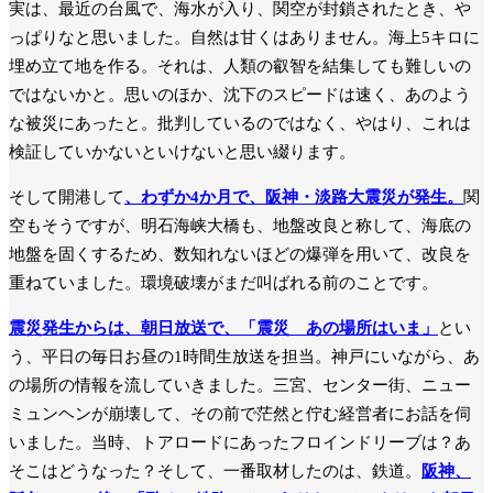
実は、最近の台風で、海水が入り、関空が封鎖されたとき、や
っぱりなと思いました。自然は甘くはありません。海上5キロに
埋め立て地を作る。それは、人類の叡智を結集しても難しいの
ではないかと。思いのほか、沈下のスピードは速く、あのよう
な被災にあったと。批判しているのではなく、やはり、これは
検証していかないといけないと思い綴ります。
そして開港して
、わずか4か月で、阪神・淡路大震災が発生。
関
空もそうですが、明石海峡大橋も、地盤改良と称して、海底の
地盤を固くするため、数知れないほどの爆弾を用いて、改良を
重ねていました。環境破壊がまだ叫ばれる前のことです。
震災発生からは、朝日放送で、「震災 あの場所はいま」
とい
う、平日の毎日お昼の1時間生放送を担当。神戸にいながら、あ
の場所の情報を流していきました。三宮、センター街、ニュー
ミュンヘンが崩壊して、その前で茫然と佇む経営者にお話を伺
いました。当時、トアロードにあったフロインドリーブは？あ
そこはどうなった？そして、一番取材したのは、鉄道。
阪神、