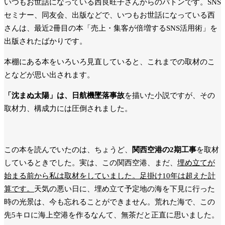
いつもお世話になっている西良旺子さんからのバトンです。SNS
セミナー、同友会、出版などで、いつもお世話になっている西
さんは、最近2冊目の本「売上・集客が倍増するSNS活用術」を
出版されたばかりです。
本棚にある本をいろいろ見直していると、これまでの取材のこ
となどが思い出されます。
「沈まぬ太陽」は、日航機墜落事故
を描いた小説ですが、その
取材力、構成力には圧倒されました。
この本を読んでいたのは、ちょうど、
関西空港の2期工事
を取材
しているときでした。実は、この関西空港、まだ、
埋め立てが
始まる前から私は取材をしていました。足掛け10年は超えた計
算です。
天気の悪い日に、埋め立て予定地の海を下見に行った
時の光景は、今も忘れることができません。荒れた海で、この
先5キロに海上空港を作るなんて、無茶だと正直に思いました。