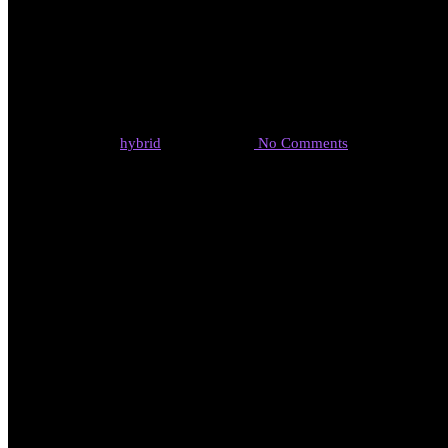
暮らしと未
By
hybrid
2023年4月5日
No Comments
今年も、兵庫県トラック協会さまのPR動画、弊社
3月の神戸ロケは、とても天気がよく、素敵な映像
2024年問題など、トラックドライバーさんの人材