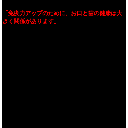
た。
「免疫力アップのために、お口と歯の健康は大
きく関係があります」
なぜか？その前に、まずは、毎年お世話になっている立浪和義
さん。
愛知県歯科医師会の県民健口大使を続けておられます。お口と
歯の健康は、スポーツマンも同じ。全身の健康に関わっていま
す。立浪さんは、いつもスポーツマンらしく、礼儀正しく、番
組の宣伝やSNSの発信、PRに協力していただいています。感謝
です。
今回の女性キャスターは、昨年に引き続き、東海テレビの勅使
河原アナウンサー。