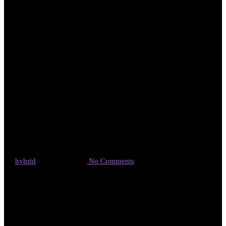
11月8日放送
東海テレビ 健
康番組
By
hybrid
2021年9月28日
No Comments
今年もコロナ渦、テレビ番組の撮影も制限を受けています。
９月２６日、１１月の放送に向けて、撮影も再スタートしまし