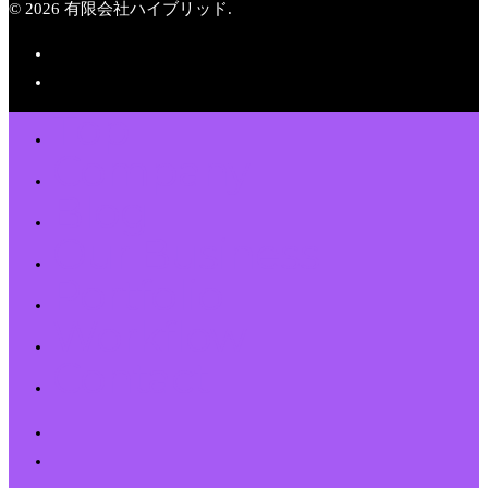
© 2026 有限会社ハイブリッド.
Top
Company
Blog
Our Business
Portfolio
Workflow
Contact