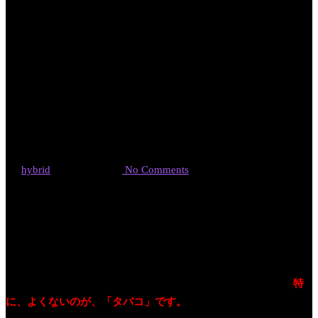
酸化ストレスと
がん
By
hybrid
2020年5月26日
No Comments
今日は、
日本抗加齢医学会の話の流れから、「酸化ストレス」
と「がん」の関係
についてです。酸化ストレス、活性酸素が増
えると、およそ１５０の病気につながるといわれています。
特
に、よくないのが、「タバコ」です。
同級生にも、まだタバコ