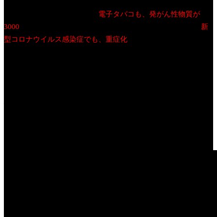
を吸っている友人がいますが、まったくやめそうにありませ
ん。紙巻タバコはもちろん、
電子タバコも、発がん性物質が
3000
くらいあると言われています。タバコを吸っていると、
新
型コロナウイルス感染症でも、重症化
することは知られていま
すね。
タバコを吸うと、どうなるのか？酸化ストレス、がん、との関
係は？
今回は、久しぶりに、YouTubeに、以前制作した動画がありまし
たので、こちらに掲載させていただきます。