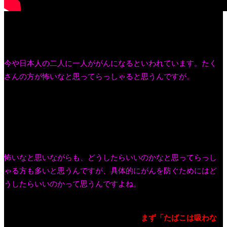
いかがでしたか？いつものように当時の台本を抜粋して掲載し
ます。
今や日本人の二人に一人ががんになるといわれています。
たく
さんの方が怖いなと思ってらっしゃると思うんですが。
こちらにがんの死亡順位が出てますけども、
男性だと肺がん、
次が胃がん、大腸がん。女性の場合は大腸がん、肺がん、すい
臓がん。
この辺りのがんが非常に多くて、死亡原因になってい
るという現状があります。
怖いなと思いながらも、どうしたらいいのかなと思ってらっし
ゃる方も多いと思うんですが、具体的にがんを防ぐためにはど
うしたらいいのかって思うんですよね。
がんを防ぐには、
「国立がん研究センター」がですね、新しい
１２か条
というものを出していまして、
まず「たばこは吸わな