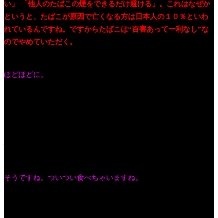
い」 「他人のたばこの煙をできるだけ避ける」。これはなぜか
というと、たばこが原因で亡くなる方は日本人の１０％といわ
れているんですね。ですからたばこは“百害あって一利なし”な
のでやめていただく。
お酒を飲みすぎるというのもよろしくな
い。
ほどほどに。
あと食生活がバランス取れていないとよろしくない。これは一
般的なことになるんですけどね。次のを見てみましょう。塩辛
い食品。塩分が多いと胃がんになることがわかっています。こ
れは塩分を下げましょうということで、目標値を設定して、男
性は１日８グラム以下、女性は７グラム以下にしましょう運動
をしていますが、まだまだ多いですけどね。
そうですね。ついつい食べちゃいますね。
あと野菜や果物を十分摂ってください。そして、適度に運動し
て、体重を維持して糖尿病を防ぎましょうということになるん