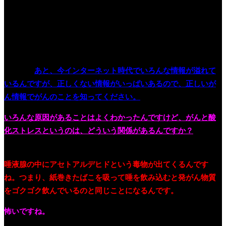
です。ウイルスや細菌の感染とありますが、特定のものにかか
るとがんができやすくなることがあるんで、感染予防しましょ
うと。それと、定期的にがん検診をすると、小さい状態でがん
が見つかると、助かる確率が上がりますから、がんの検診を受
けてください。身体の調子が悪いと気がついたら、受診をしま
しょう。
あと、今インターネット時代でいろんな情報が溢れて
いるんですが、正しくない情報がいっぱいあるので、正しいが
ん情報でがんのことを知ってください。
いろんな原因があることはよくわかったんですけど、
がんと酸
化ストレスというのは、どういう関係があるんですか？
まず最初に出ましたたばこなんですが、紙巻きたばこを吸うと
唾液腺の中にアセトアルデヒドという毒物が出てくるんです
ね。つまり、紙巻きたばこを吸って唾を飲み込むと発がん物質
をゴクゴク飲んでいるのと同じことになるんです。
怖いですね。