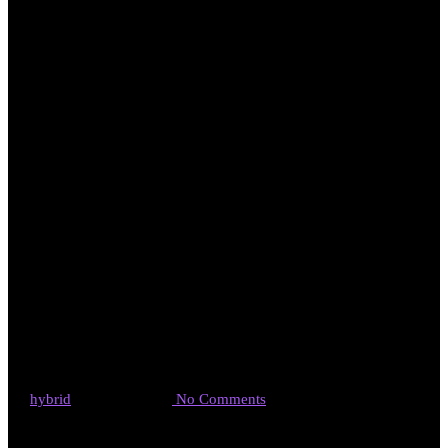
WEB動画 カ
ラダが錆びる
「酸化ストレ
ス」
By
hybrid
2019年5月25日
No Comments
5月の半ば、WEB動画の撮影をしました。テーマは、あらゆる病