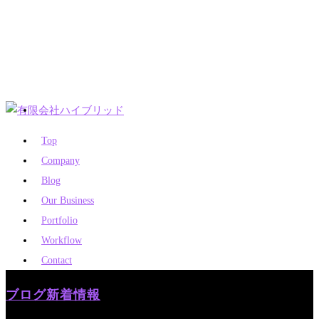
Top
Company
Blog
Our Business
Portfolio
Workflow
Contact
ブログ
新着情報