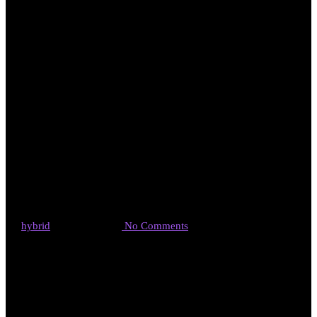
東海テレビ「歯
ッピーライフ」
11月8日放送
By
hybrid
2023年11月2日
No Comments
11月8日午前11時から、東海テレビで、健康医療番組「歯ッピー
ライフ」が放送されます。