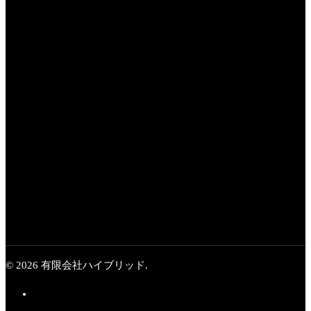
Next Post
東海テレビ 2021特
番 お口の健康で免疫力アッ
プ
© 2026 有限会社ハイブリッド.