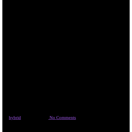
9月7日 神戸三
宮サテライトオ
フィス アンカ
ー神戸
By
hybrid
2021年9月7日
No Comments