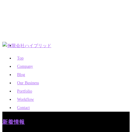
Top
Company
Blog
Our Business
Portfolio
Workflow
Contact
新着情報