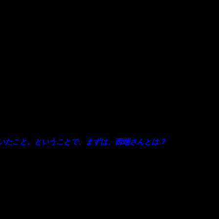
、魅力のある文章
委員会勉強会
いたこと。ということで、まずは、西端さんとは？