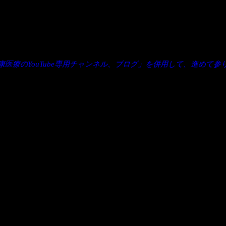
。
医療のYouTube専用チャンネル、ブログ」を併用して、進めて参
ページ、リニューアル。Yo