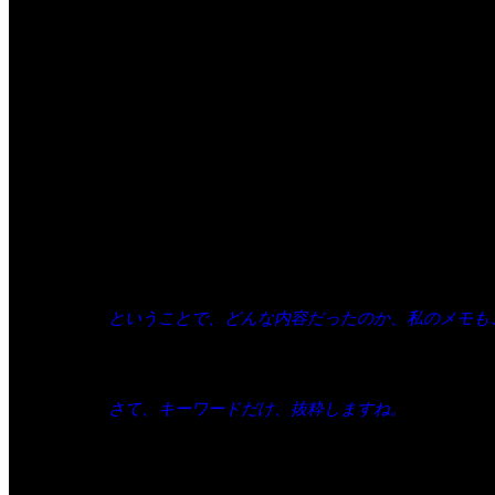
広報委員会限定緊急特別勉強会スペシャル拡大版！
記
◇日時 10月20日（火）19:00～20:45
◇会場 神戸市勤労会館 409号室
◇講師 西端 康孝氏（㈲前川企画印刷・代表取締
会社HP
https://www.kobe-maekawa.co.jp/
○今回はZoomでの参加も可能です。
ということで、どんな内容だったのか、私のメモも
さて、キーワードだけ、抜粋しますね。
タイトルは、Googleとは、専門家を評価する、