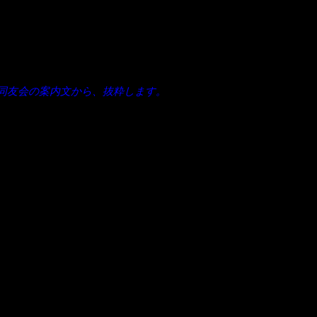
と思います。１日、５０００人くらいに検索されています。
同友会の案内文から、抜粋します。
の？広報委員会勉強会」
ど、文章書くの苦手やしなあ・・・。
葉」「魅力ある文章」のヒケツをお知らせします。