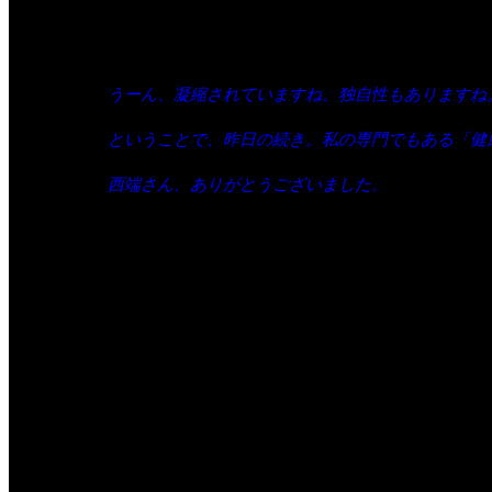
日々コツコツと、困ったこと、要求、先回り、
そして、SNSで拡散。
うーん、凝縮されていますね。独自性もありますね
ということで、昨日の続き。私の専門でもある「健康
西端さん、ありがとうございました。
（放送作家 プロデューサー 早川真）
Previous Post
ホーム