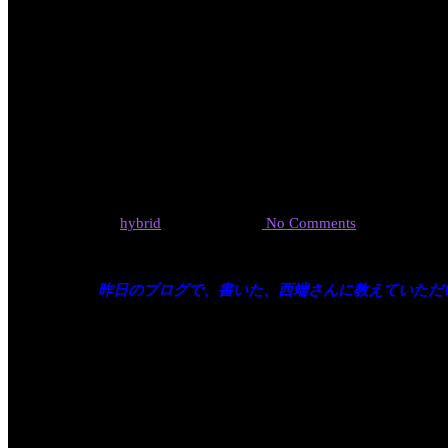
伝わる言葉
るの？広報
By
hybrid
2020年11月6日
No Comments
昨日のブログで、書いた、西端さんに教えていただ
こんなTwitterですね。
「コトバノ」kotobano.jp