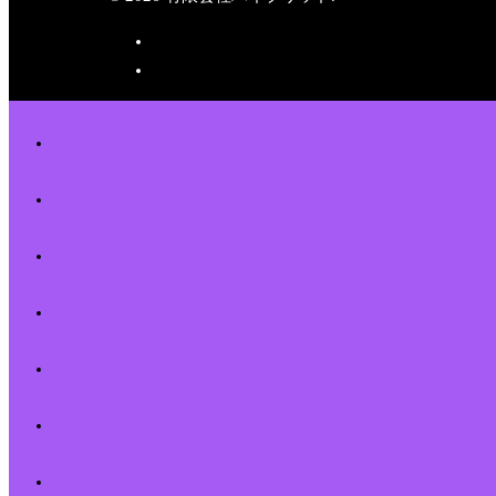
Top
Company
Blog
Our Business
Portfolio
Workflow
Contact