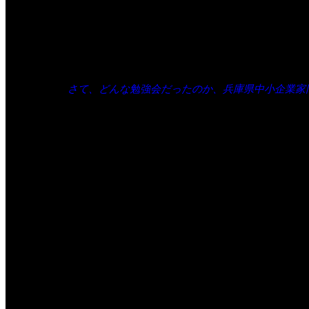
こちらを検索すると、西端さんのことが少しわかる
こちらは、Facebookですね。
さて、どんな勉強会だったのか、兵庫県中小企業家
「伝わる言葉、魅力のある文章、どうしたら書ける
開始日時
2020/10/20 （火） 19:00
終了日時
2020/10/20 （火） 20:30
概 要
ブログやSNS、オンラインでの集客を考えているけ
そんなアナタに、言葉のマジシャンから「伝わる言