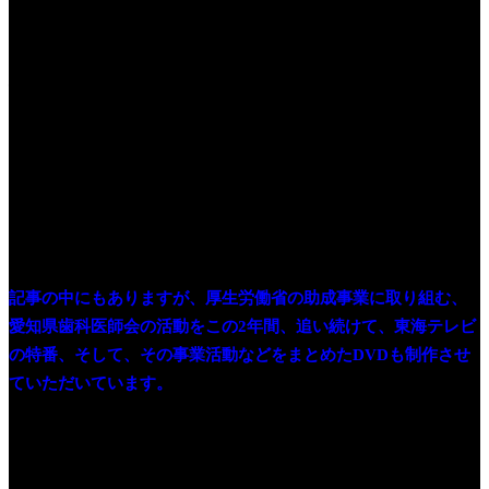
愛知県歯科医師会 内堀典保会長に聞く「県民の歯と口の健康
維持へ」というタイトル。
実は、今年の3月初旬、内堀会長に、インタビューさせていただ
きました。編集して、健康医療のYouTube専用チャンネルを立ち
上げて、そこの第1号でご紹介する予定でしたが、その後のコロ
ナ非常事態宣言で、今のところ、少し先延ばしにしています。
記事の中にもありますが、厚生労働省の助成事業に取り組む、
愛知県歯科医師会の活動をこの2年間、追い続けて、東海テレビ
の特番、そして、その事業活動などをまとめたDVDも制作させ
ていただいています。
このブログでも、よく登場する「フレイル」「オーラルフレイ
ル」です。