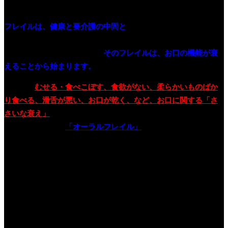
フレイルは、健康と要介護の中間と
考えてください。高齢にな
って心身の活力、例えば、筋力、認知機能、社会とのつながり
が低下した状態をいいます。
そのフレイルは、お口の機能が衰
えることから始まります。
例えば、
むせる・食べこぼす、食欲がない、柔らかいものばか
り食べる、滑舌が悪い、お口が乾く、など、お口に関する「さ
さいな衰え」
が積み重なると、フレイルになります。お口の機
能が衰えることを
「オーラルフレイル」
と呼びます。
愛知県歯科医師会では、2年前から「オーラルフレイル」の研究
を行っています。私たちは、その様子を2年間、取材し続けてい
ます。東浦町で、65歳以上のおよそ1000人を対象に研究を実
施。お口の機能を測定する７つの検査を実施。データを割り出
しています。予防や改善するエクササイズは、先日、動画も掲
載しましたが、覚えていますか。