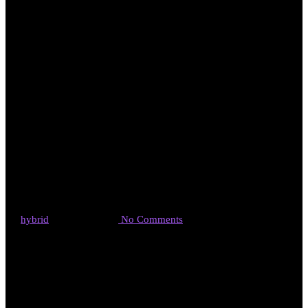
オーラルフレイ
ル研究事業、3
年目
By
hybrid
2020年5月25日
No Comments
先週の５・２１中部経済新聞に、こんな記事が掲載されていま
した。