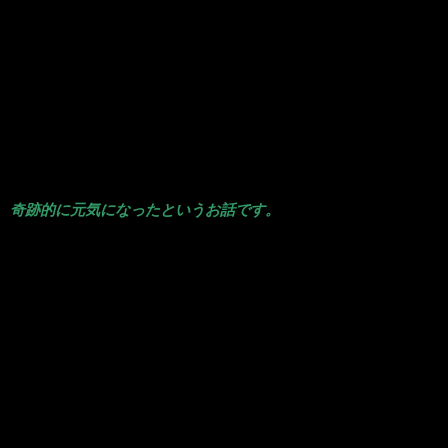
膜下出血から奇跡
、奇跡的に元気になったというお話です。
中学校の女性の同級生で
下出血について、私がいつも取材でお世話になっている世界的な名