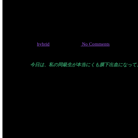
実話！くも
By
hybrid
2020年6月15日
No Comments
今日は、私の同級生が本当にくも膜下出血になって
ています。その奇跡の物語の前に、まずは、
くも膜