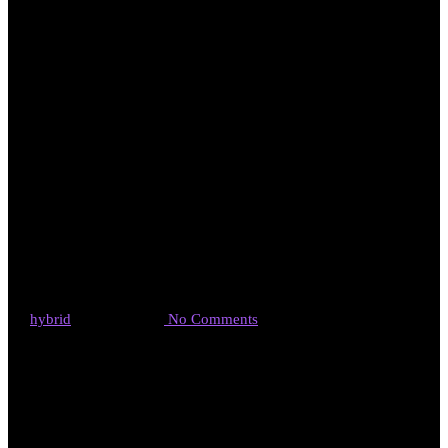
ピンチがチャン
ス。縁からの宝
物。
By
hybrid
2020年6月1日
No Comments
今日から6月ですね。このブログが、どれだけ読まれているの
か、兵庫県中小企業家同友会の仲間でもある
「株式会社だいず
らぼ」さんで、Googleアナリティクスで、アクセス解析レポー