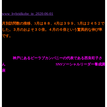
ト
をしてもらいました。
www_hybridkobe_jp_2020-06-01
月別訪問数の推移、3月は８８、4月は３９９、5月は２４５２で
した。３月のおよそ３０倍。４月の６倍という驚異的な伸び率
です。
実は、コロナの影響でテレワークになり、４月１９日から、毎
日ブログ、続けています。なぜ、毎日ブログを始めたのか？こ
れは、
神戸にあるビーラブカンパニーの代表である西良旺子さ
ん
のおかげです。この５月から、
SNSソーシャルリーダー養成講
座
というものを受講しています。その中で、西さんが、毎日ブ
ログをして、SNSと連動させると、アクセスがすごくふえたよ増
えたと、その言葉を聞いたからです。私はマスメディアの人間
で、SNSやブログの効果のことが、体系的にわかっていませんで
した。そこで、一から勉強しなおそうと、やりはじめた結果
が、この数字です。