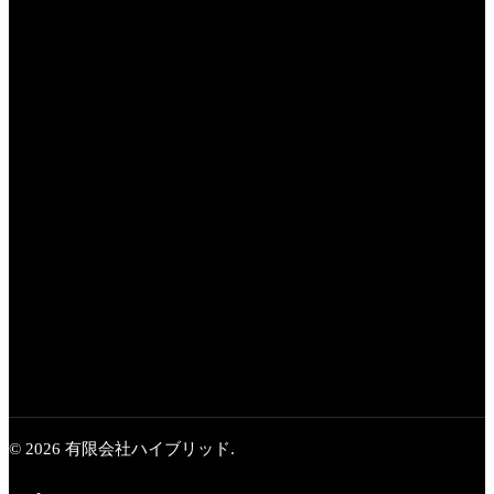
Next Post
追跡！エコファイ
ル 全記録
© 2026 有限会社ハイブリッド.