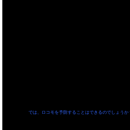
②２ステップテスト（歩幅を測る）、
③ロコモ25（身体状態や生活状況を測る）の３つの
将来ロコモとなりうる可能性を判定するものです。
には、転倒しないようにするために必ず介助者がそ
「立ち上がりテスト」
このテストでは下肢筋力を測ります。
台は40cm、30cm、20cm、10cmの４種類の高
測定結果：左右ともに片脚で立ち上がれた一番低い台
定結果とします。
では、ロコモを予防することはできるのでしょうか
ロコモティブシンドロームの予防と改善を目的とし