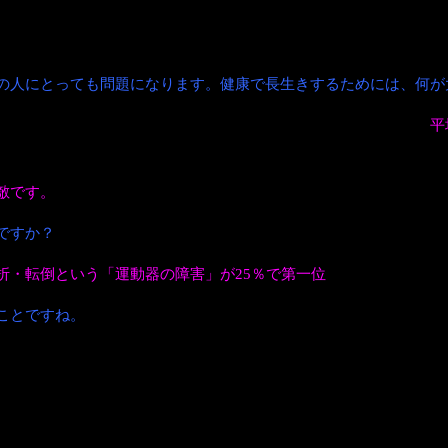
の人にとっても問題になります。健康で長生きするためには、何が
、健康上の問題がない状態で日常生活を送れる期間のことです。
平
を送りたいと思っています。
敵です。
ですか？
折・転倒という「運動器の障害」が25％で第一位
となっています。
ことですね。
態を「ロコモ」つまり「ロコモティブシンドローム」といいます。
動器のいずれか、あるいは複数に障害が起こり、「立つ」「歩く」