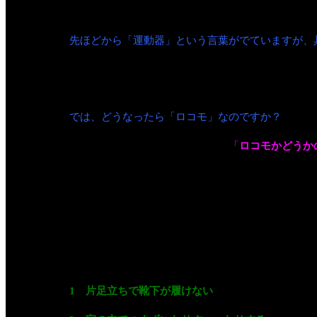
生じてきます。いつまでも自分の足で歩き続けてい
先ほどから「運動器」という言葉がでていますが、
人間の身体は機能ごとに分業をしています。“呼吸器
きるのは、骨、関節、筋肉や神経で構成される“運
では、どうなったら「ロコモ」なのですか？
誰でも簡単にロコモ診断ができる
「
ロコモかどうか
これらはバランスの能力や筋力、歩行能力や持久力
１つでも当てはまればロコモの心配があると考えら
みなさんもぜひ一度チェックしてみてください。
1 片足立ちで靴下が履けない