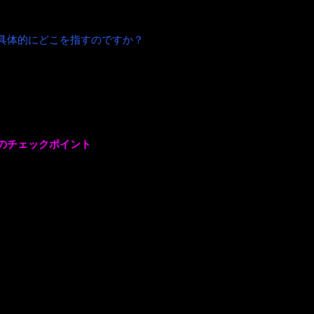
くために、運動器を長持ちさせ、ロコモを予防し、健康寿命を延ば
具体的に
どこを指すのですか？
”（気管や肺）、“循環器”（心臓や血管）、“消化器”（胃や腸）
動器”の働きによるものです。骨、関節、筋肉はそれぞれが連携し
のチェックポイント
」を７点挙げています。
をチェックするもので、
れます。