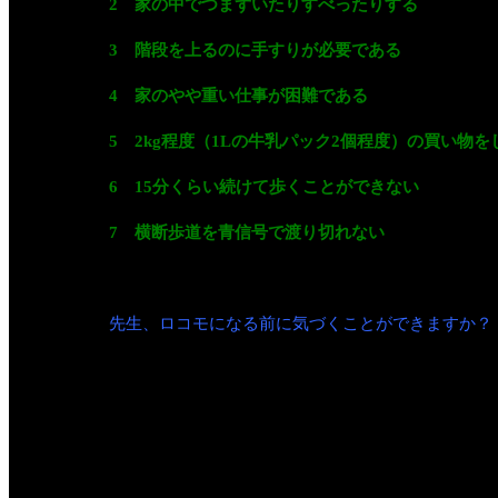
2 家の中でつまずいたりすべったりする
3 階段を上るのに手すりが必要である
4 家のやや重い仕事が困難である
5 2kg程度（1Lの牛乳パック2個程度）の買い物
6 15分くらい続けて歩くことができない
7 横断歩道を青信号で渡り切れない
先生、ロコモになる前に気づくことができますか？
このために開発されたのが
「ロコモ度テスト」
です
これは移動能力の評価を、
①立ち上がりテスト（下肢筋力を測る）、