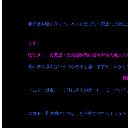
「健康長寿を延ばす！～「ロコモ」対策とは？～」
要介護や寝たきりは、本人だけでなく家族など周囲
健康寿命という言葉をご存知ですか？健康寿命とは
ます。
誰もが最後まで、健康でいきいきとした生活
寝たきり、要支援・要介護状態は健康寿命の最大の
要介護の原因はいくつかあると思いますが、いかが
脳血管疾患や認知症などありますが、関節疾患、
骨
そこで、最近、よく耳にするのが「ロコモ」という
運動器の障害のために移動機能の低下をきたした状
ロコモ、具体的にどのような状態なのでしょうか？
ロコモは筋肉、骨、関節、軟骨、椎間板といった運