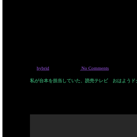
「健康長寿
～」
By
hybrid
2020年4月23日
No Comments
私が台本を担当していた、読売テレビ おはようド
1年ほど前ですが、
ロコモティブシンドローム
の話
YouTubeに残っていたので、掲載させていただきま