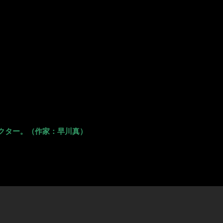
を延ばす！～「ロ
クター。（作家：早川真）
題です。
す。