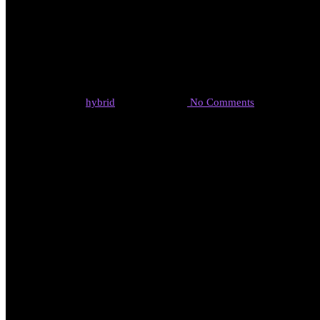
健康長寿の
By
hybrid
2019年7月26日
No Comments
Previous Post
酸化