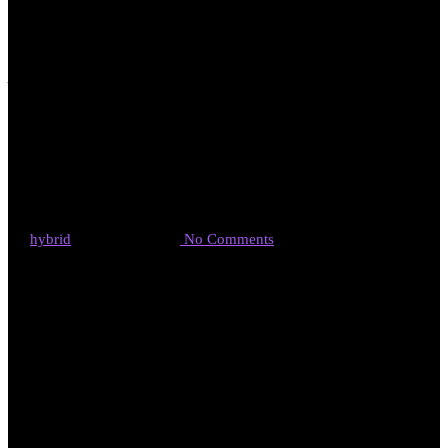
ハイブリッド
忘年会
By
hybrid
2018年12月29日
No Comments
１２・２８、弊社の大阪事務所で大掃除、忘年会を開催しまし
た。
今年は、新しくホームページやロゴを作成。
新たなスタートを切ることになりました。